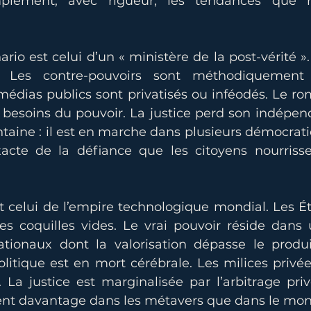
mplement, avec rigueur, les tendances que n
rio est celui d’un « ministère de la post-vérité 
if. Les contre-pouvoirs sont méthodiquement
édias publics sont privatisés ou inféodés. Le rom
s besoins du pouvoir. La justice perd son indépenda
ntaine : il est en marche dans plusieurs démocraties
acte de la défiance que les citoyens nourrisse
 celui de l’empire technologique mondial. Les Ét
s coquilles vides. Le vrai pouvoir réside dans
tionaux dont la valorisation dépasse le produit
litique est en mort cérébrale. Les milices privée
 La justice est marginalisée par l’arbitrage priv
vent davantage dans les métavers que dans le m