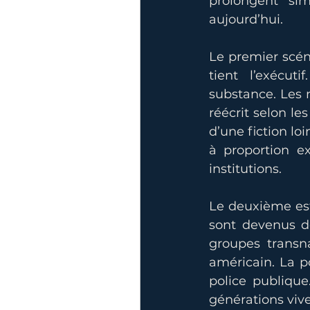
prolongent si
aujourd’hui.
Le premier scéna
tient l’exécut
substance. Les m
réécrit selon le
d’une fiction loi
à proportion ex
institutions.
Le deuxième est
sont devenus de
groupes transna
américain. La po
police publique.
générations vi