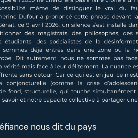
itique en 2050 ne cherchera pas à faire croire à u
possibilité même de distinguer le vrai du fa
erine Dufour a prononcé cette phrase devant la 
nat, ce 9 avril 2026, un silence s’est installé dans
tionner des magistrats, des philosophes, des s
es étudiants, des spécialistes de la désinformat
s sommes déjà entrés dans une zone où la not
robe. Dit autrement, nous ne sommes pas face 
la vérité mais face à leur délitement. La nuance est
ffronte sans détour. Car ce qui est en jeu, ce n'es
 conjoncturelle (comme la crise d’adolescenc
e fond, structurelle, qui touche simultanément no
 savoir et notre capacité collective à partager un
éfiance nous dit du pays