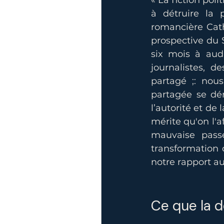
« La fiction pol
à détruire la 
romancière Cath
prospective du Sé
six mois à audi
journalistes, d
partagé ;: nou
partagée se dé
l’autorité et de 
mérite qu'on l'a
mauvaise passe
transformation d
notre rapport au
Ce que la d