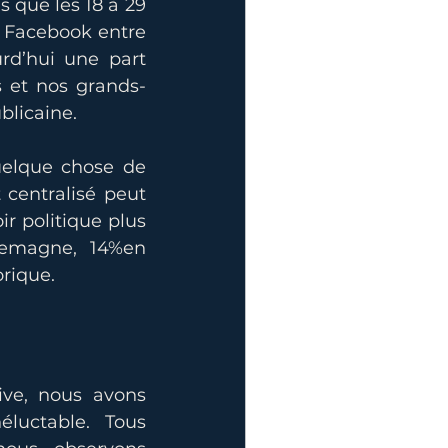
 que les 18 à 29 
 Facebook entre 
rd’hui une part 
s et nos grands-
blicaine.
quelque chose de 
centralisé peut 
r politique plus 
lemagne, 14%en 
rique.
ive, nous avons 
luctable. Tous 