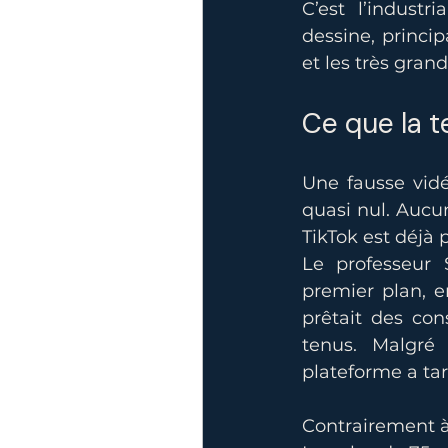
C’est l’industr
dessine, princi
et les très gran
Ce que la t
Une fausse vidé
quasi nul. Aucu
TikTok est déjà p
Le professeur S
premier plan, en
prêtait des cons
tenus. Malgré 
plateforme a tard
Contrairement à 