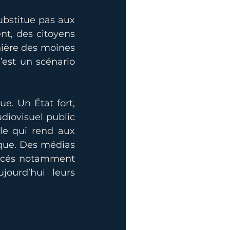
bstitue pas aux 
nt, des citoyens 
ière des moines 
est un scénario 
e. Un État fort, 
diovisuel public 
e qui rend aux 
ique. Des médias 
ncés notamment 
ourd’hui leurs 