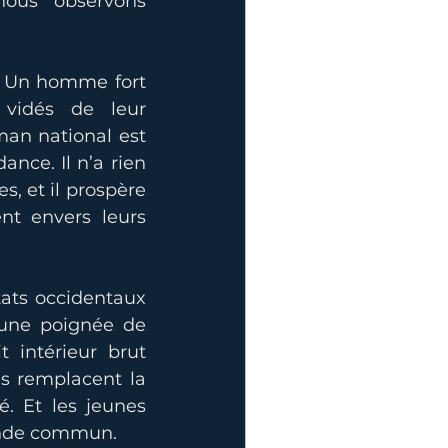
ous observons 
». Un homme fort 
 vidés de leur 
an national est 
nce. Il n’a rien 
, et il prospère 
nt envers leurs 
ats occidentaux 
 une poignée de 
 intérieur brut 
s remplacent la 
é. Et les jeunes 
onde commun.