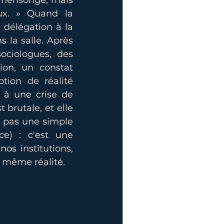
n mensonge, mais 
ux. » Quand la 
délégation à la 
 la salle. Après 
ociologues, des 
ion, un constat 
ion de réalité 
à une crise de 
 brutale, et elle 
t pas une simple 
e) : c'est une 
s institutions, 
e même réalité.