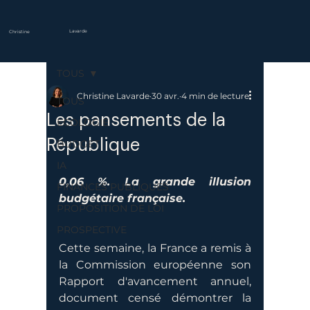
Lavarde
Christine
TOUS
Christine Lavarde
30 avr.
4 min de lecture
TOUS
Les pansements de la
ECOLOGIE
République
BUDGET
IA
0,06 %. La grande illusion 
FINANCES PUBLIQUES
budgétaire française.
PROPOSITION DE LOI
PROSPECTIVE
Cette semaine, la France a remis à 
la Commission européenne son 
Rapport d'avancement annuel, 
document censé démontrer la 