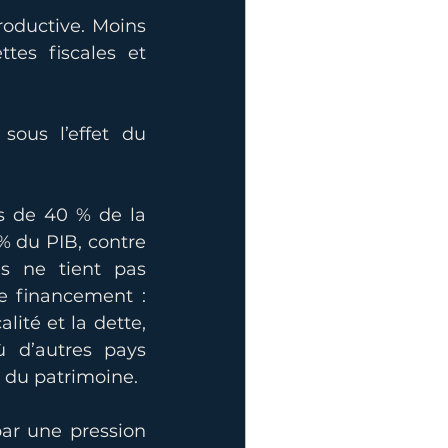
roductive. Moins 
tes fiscales et 
ous l’effet du 
s de 40 % de la 
% du PIB, contre 
s ne tient pas 
e financement : 
ité et la dette, 
 d’autres pays 
s du patrimoine.
ar une pression 