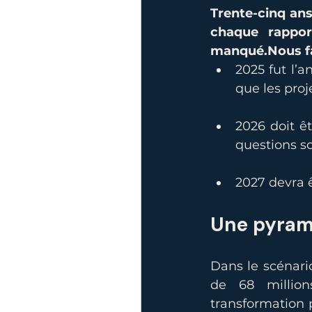
Trente-cinq ans
chaque rappor
manqué.Nous fa
2025 fut l’a
que les proj
2026 doit êt
questions so
2027 devra ê
Une pyrami
Dans le scénario
de 68 million
transformation p