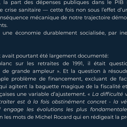
 la part des dépenses publiques dans le PIB re
 crise sanitaire — cette fois non sous l’effet d’
séquence mécanique de notre trajectoire démog
ts.
: une économie durablement socialisée, par ine
avait pourtant été largement documenté: 
lanc sur les retraites de 1991, il était quest
de grande ampleur ». Et la question à résoudre
ple problème de financement, excluant de facto
ui agitent la baguette magique de la fiscalité et
çaises une variable d’ajustement. « 
La difficulté 
aiter est à la fois obstinément concret - la véri
il engage les évolutions les plus fondamentale
on les mots de Michel Rocard qui en rédigeait la pr