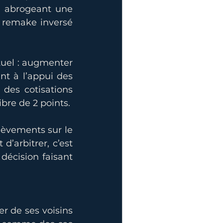
n abrogeant une 
s remake inversé 
tuel : augmenter 
nt à l’appui des 
des cotisations 
bre de 2 points.
lèvements sur le 
d’arbitrer, c’est 
écision faisant 
r de ses voisins 