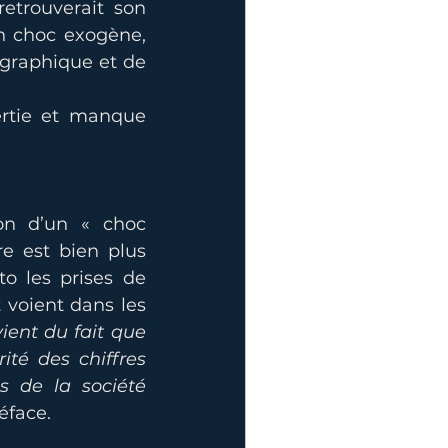
trouverait son 
un choc exogène, 
raphique et de 
rtie et manque 
ion d’un « choc 
 est bien plus 
 les prises de 
 voient dans les 
vient du fait que 
té des chiffres 
s de la société 
éface.