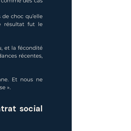
ne comme des cas 
de choc qu’elle 
résultat fut le 
 et la fécondité 
dances récentes, 
nne. Et nous ne 
se ».
trat social 