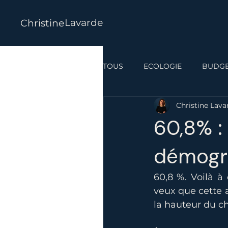
Lavarde
Christine
TOUS
ECOLOGIE
BUDG
Christine Lava
60,8% : 
démogr
60,8 %. Voilà à
veux que cette a
la hauteur du c