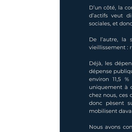
D’un côté, la co
d’actifs veut d
sociales, et don
De l’autre, la
vieillissement :
Déjà, les dépen
dépense publique
environ 11,5 %
uniquement à ce
chez nous, ces d
donc pèsent su
mobilisent davan
Nous avons cons