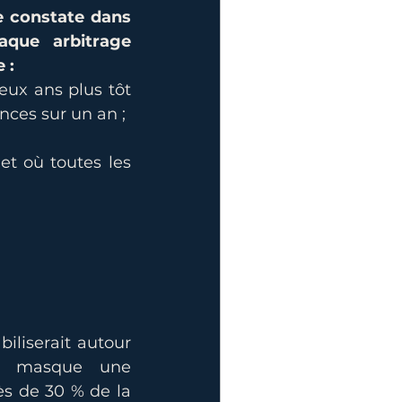
e constate dans 
que arbitrage 
 :
eux ans plus tôt 
nces sur un an ;
et où toutes les 
iliserait autour 
té masque une 
s de 30 % de la 