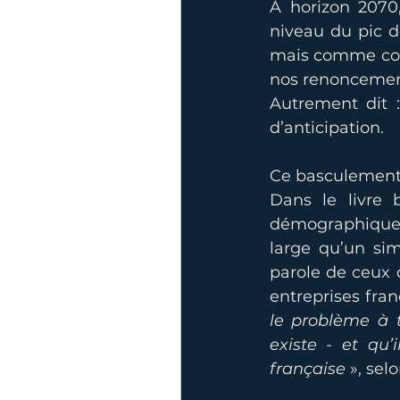
À horizon 2070,
niveau du pic de
mais comme con
nos renoncemen
Autrement dit 
d’anticipation.
Ce basculement 
Dans le livre b
démographique 
large qu’un sim
parole de ceux q
entreprises fran
le problème à tr
existe - et qu’
française 
», sel